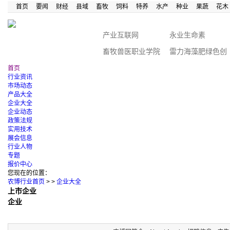
首页
要闻
财经
县域
畜牧
饲料
特养
水产
种业
果蔬
花木
产业互联网
永业生命素
畜牧兽医职业学院
雷力海藻肥绿色创
富
首页
行业资讯
市场动态
产品大全
企业大全
企业动态
政策法规
实用技术
展会信息
行业人物
专题
报价中心
您现在的位置：
农博行业首页
>
>
企业大全
上市企业
企业