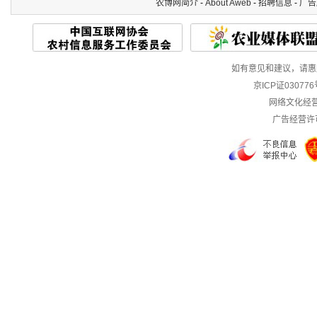
农博网简介
-
About Aweb
-
招聘信息
-
广告
如有意见和建议，请惠赐E-m
京ICP证03077
网络文化经营许
广告经营许可