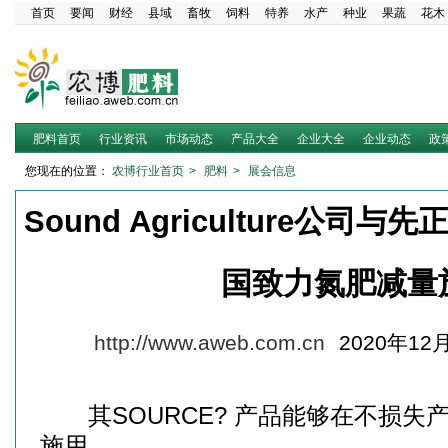
首页
要闻
财经
县域
畜牧
饲料
特养
水产
种业
果蔬
花木
肥料首页
行业资讯
市场动态
产品大全
企业大全
企业动态
政
您现在的位置：
农博行业首页
>
肥料
>
展会信息
Sound Agriculture公
国致力氮肥减量
http://www.aweb.com.cn
2020年12月
其SOURCE? 产品能够在不损失
施用