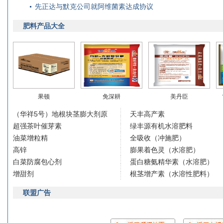
先正达与默克公司就阿维菌素达成协议
肥料产品大全
果顿
免深耕
美丹臣
（华祥5号）地根块茎膨大剂原
天丰高产素
超强茶叶催芽素
绿丰源有机水溶肥料
油菜增粒精
全吸收（冲施肥）
高锌
膨果着色灵（水溶肥）
白菜防腐包心剂
蛋白糖氨精华素（水溶肥）
增甜剂
根茎增产素（水溶性肥料）
联盟广告